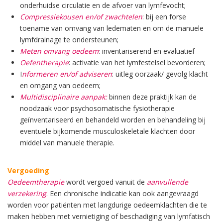
onderhuidse circulatie en de afvoer van lymfevocht;
Compressiekousen en/of zwachtelen
: bij een forse
toename van omvang van ledematen en om de manuele
lymfdrainage te ondersteunen;
Meten omvang oedeem
: inventariserend en evaluatief
Oefentherapie
: activatie van het lymfestelsel bevorderen;
I
nformeren en/of adviseren
: uitleg oorzaak/ gevolg klacht
en omgang van oedeem;
Multidisciplinaire aanpak:
binnen deze praktijk kan de
noodzaak voor psychosomatische fysiotherapie
geïnventariseerd en behandeld worden en behandeling bij
eventuele bijkomende musculoskeletale klachten door
middel van manuele therapie.
Vergoeding
Oedeemtherapie
wordt vergoed vanuit de
aanvullende
verzekering
. Een chronische indicatie kan ook aangevraagd
worden voor patiënten met langdurige oedeemklachten die te
maken hebben met vernietiging of beschadiging van lymfatisch