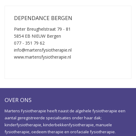
DEPENDANCE BERGEN
Pieter Breughelstraat 79 - 81
5854 EB NIEUW Bergen
077 - 351 79 62
info@martensfysiotherapie.nl
www.martensfysiotherapie.nl
OVER ONS
Martens Fysiotherapie heeft naast de algehele fysiotherapie een
aantal geregistreerde specialisaties onder haar dak;
kinderfysiotherapie, kinderbekkenfysiotherapie, manuele
fysiotherapie, oedeem therapie en orofaciale fysiotherapie.