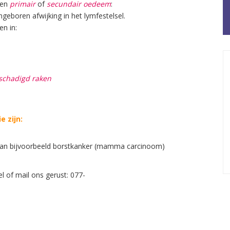
een
primair
of
secundair oedeem
:
eboren afwijking in het lymfestelsel.
n in:
schadigd raken
 zijn:
an bijvoorbeeld borstkanker (mamma carcinoom)
l of mail ons gerust: 077-