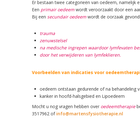
Er bestaan twee categorieën van oedeem, namelijk 
Een
primair oedeem
wordt veroorzaakt door een aang
Bij een
secundair oedeem
wordt de oorzaak gevonde
trauma
zenuwstelsel
na medische ingrepen waardoor lymfevaten be
door het verwijderen van lymfeklieren.
Voorbeelden van indicaties voor oedeemtherapie
oedeem ontstaan gedurende of na behandeling v
kanker in hoofd-halsgebied en Lipoedeem
Mocht u nog vragen hebben over
oedeemtherapie
be
3517962 of
info@martensfysiotherapie.nl