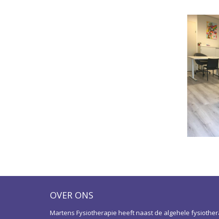
OVER ONS
Martens Fysiotherapie heeft naast de algehele fysiother